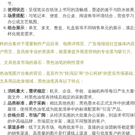
节。
使用状态
：呈现笔尖在纸张上书写的流畅感，墨迹的速干与防水效果
场景搭配
：与笔记本、便签、办公桌、阅读角等环境结合，营造学习
办公或文艺氛围。
组合展示
：单支、多支、整盒、礼盒装等不同销售单元的展示，满足
样化视觉需求。
样的合集对于需要制作产品目录、电商详情页、广告海报或社交媒体内容
户而言，是高效专业的资源库，能显著提升视觉营销的专业度与吸引力。
、文具批发市场的基石：黑色油笔的刚性需求
色油笔图片合集的背后，是其作为“快消品”和“办公耗材”的坚实市场基础
文具用品批发领域，黑色油笔具有以下特点：
消耗量大，需求稳定
：机关、企业、学校、金融机构等每日产生大量
面文件，对黑色油笔有持续且稳定的采购需求。
品类标准，易于采购
：相比其他色彩，黑色墨水在正式文件中的通用
最强，使得黑色油笔成为批发清单中的标准配置和“引流”产品。
价格分层，市场广阔
：从经济实惠的大批量办公采购，到追求书写体
的中高端品牌，市场层次丰富，满足不同预算的客户。
渠道多样
：线下文具市场、电商批发平台、直接的企业团购等都是重
的销售渠道。高质量的图片是打通线上渠道，吸引批发客户的关键。