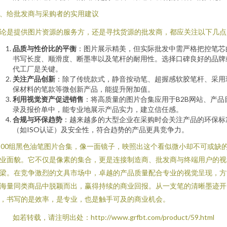
、给批发商与采购者的实用建议
论是提供图片资源的服务方，还是寻找货源的批发商，都应关注以下几点
品质与性价比的平衡
：图片展示精美，但实际批发中需严格把控笔芯
书写长度、顺滑度、断墨率以及笔杆的耐用性。选择口碑良好的品牌
代工厂是关键。
关注产品创新
：除了传统款式，静音按动笔、超握感软胶笔杆、采用
保材料的笔款等微创新产品，能提升附加值。
利用视觉资产促进销售
：将高质量的图片合集应用于B2B网站、产品
录及报价单中，能专业地展示产品实力，建立信任感。
合规与环保趋势
：越来越多的大型企业在采购时会关注产品的环保标
（如ISO认证）及安全性，符合趋势的产品更具竞争力。
800组黑色油笔图片合集，像一面镜子，映照出这个看似微小却不可或缺
业面貌。它不仅是像素的集合，更是连接制造商、批发商与终端用户的视
梁。在竞争激烈的文具市场中，卓越的产品质量配合专业的视觉呈现，方
海量同类商品中脱颖而出，赢得持续的商业回报。从一支笔的清晰墨迹开
，书写的是效率，是专业，也是触手可及的商业机会。
如若转载，请注明出处：http://www.grfbt.com/product/59.html