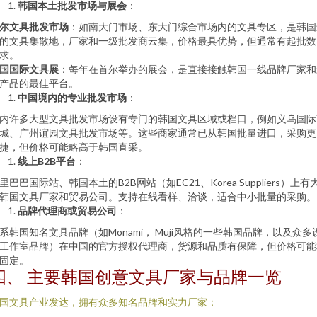
韩国本土批发市场与展会
：
尔文具批发市场
：如南大门市场、东大门综合市场内的文具专区，是韩国
的文具集散地，厂家和一级批发商云集，价格最具优势，但通常有起批数
求。
国国际文具展
：每年在首尔举办的展会，是直接接触韩国一线品牌厂家和
产品的最佳平台。
中国境内的专业批发市场
：
内许多大型文具批发市场设有专门的韩国文具区域或档口，例如义乌国际
城、广州谊园文具批发市场等。这些商家通常已从韩国批量进口，采购更
捷，但价格可能略高于韩国直采。
线上B2B平台
：
里巴巴国际站、韩国本土的B2B网站（如EC21、Korea Suppliers）上有
韩国文具厂家和贸易公司。支持在线看样、洽谈，适合中小批量的采购。
品牌代理商或贸易公司
：
系韩国知名文具品牌（如Monami， Muji风格的一些韩国品牌，以及众多
工作室品牌）在中国的官方授权代理商，货源和品质有保障，但价格可能
固定。
四、 主要韩国创意文具厂家与品牌一览
国文具产业发达，拥有众多知名品牌和实力厂家：