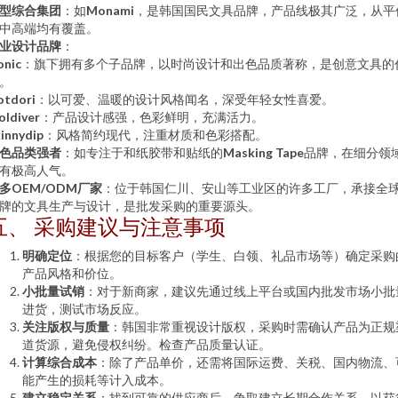
型综合集团
：如
Monami
，是韩国国民文具品牌，产品线极其广泛，从平
中高端均有覆盖。
业设计品牌
：
onic
：旗下拥有多个子品牌，以时尚设计和出色品质著称，是创意文具的
。
otdori
：以可爱、温暖的设计风格闻名，深受年轻女性喜爱。
ldiver
：产品设计感强，色彩鲜明，充满活力。
innydip
：风格简约现代，注重材质和色彩搭配。
色品类强者
：如专注于和纸胶带和贴纸的
Masking Tape
品牌，在细分领
有极高人气。
多OEM/ODM厂家
：位于韩国仁川、安山等工业区的许多工厂，承接全
牌的文具生产与设计，是批发采购的重要源头。
五、 采购建议与注意事项
明确定位
：根据您的目标客户（学生、白领、礼品市场等）确定采购
产品风格和价位。
小批量试销
：对于新商家，建议先通过线上平台或国内批发市场小批
进货，测试市场反应。
关注版权与质量
：韩国非常重视设计版权，采购时需确认产品为正规
道货源，避免侵权纠纷。检查产品质量认证。
计算综合成本
：除了产品单价，还需将国际运费、关税、国内物流、
能产生的损耗等计入成本。
建立稳定关系
：找到可靠的供应商后，争取建立长期合作关系，以获