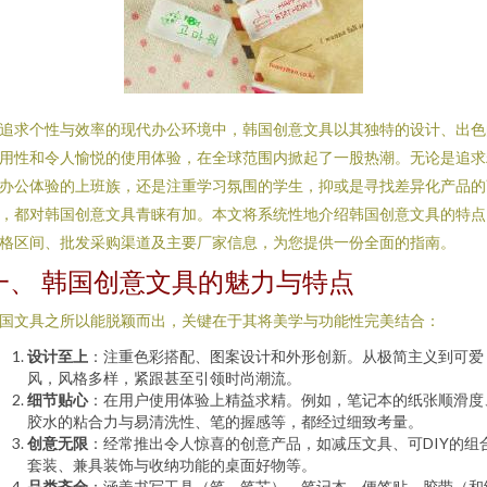
追求个性与效率的现代办公环境中，韩国创意文具以其独特的设计、出色
用性和令人愉悦的使用体验，在全球范围内掀起了一股热潮。无论是追求
办公体验的上班族，还是注重学习氛围的学生，抑或是寻找差异化产品的
，都对韩国创意文具青睐有加。本文将系统性地介绍韩国创意文具的特点
格区间、批发采购渠道及主要厂家信息，为您提供一份全面的指南。
一、 韩国创意文具的魅力与特点
国文具之所以能脱颖而出，关键在于其将美学与功能性完美结合：
设计至上
：注重色彩搭配、图案设计和外形创新。从极简主义到可爱
风，风格多样，紧跟甚至引领时尚潮流。
细节贴心
：在用户使用体验上精益求精。例如，笔记本的纸张顺滑度
胶水的粘合力与易清洗性、笔的握感等，都经过细致考量。
创意无限
：经常推出令人惊喜的创意产品，如减压文具、可DIY的组
套装、兼具装饰与收纳功能的桌面好物等。
品类齐全
：涵盖书写工具（笔、笔芯）、笔记本、便签贴、胶带（和