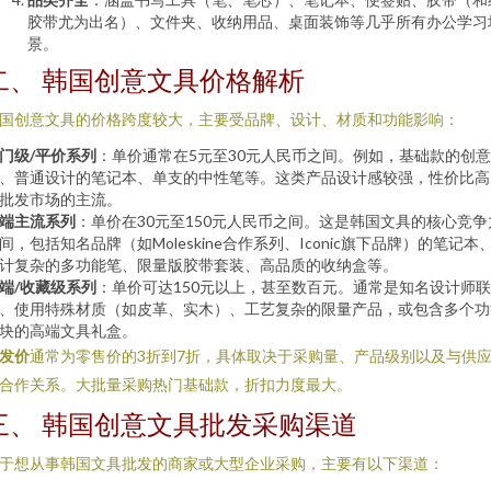
胶带尤为出名）、文件夹、收纳用品、桌面装饰等几乎所有办公学习
景。
二、 韩国创意文具价格解析
国创意文具的价格跨度较大，主要受品牌、设计、材质和功能影响：
门级/平价系列
：单价通常在5元至30元人民币之间。例如，基础款的创
、普通设计的笔记本、单支的中性笔等。这类产品设计感较强，性价比高
批发市场的主流。
端主流系列
：单价在30元至150元人民币之间。这是韩国文具的核心竞争
间，包括知名品牌（如Moleskine合作系列、Iconic旗下品牌）的笔记本
计复杂的多功能笔、限量版胶带套装、高品质的收纳盒等。
端/收藏级系列
：单价可达150元以上，甚至数百元。通常是知名设计师
、使用特殊材质（如皮革、实木）、工艺复杂的限量产品，或包含多个功
块的高端文具礼盒。
发价
通常为零售价的3折到7折，具体取决于采购量、产品级别以及与供
合作关系。大批量采购热门基础款，折扣力度最大。
三、 韩国创意文具批发采购渠道
于想从事韩国文具批发的商家或大型企业采购，主要有以下渠道：