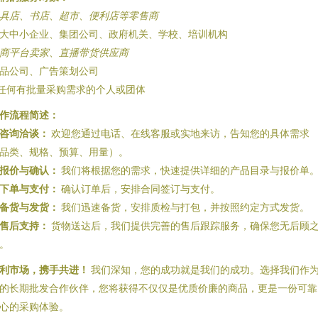
具店、书店、超市、便利店等零售商
大中小企业、集团公司、政府机关、学校、培训机构
商平台卖家、直播带货供应商
品公司、广告策划公司
 任何有批量采购需求的个人或团体
作流程简述：
咨询洽谈：
欢迎您通过电话、在线客服或实地来访，告知您的具体需求
品类、规格、预算、用量）。
报价与确认：
我们将根据您的需求，快速提供详细的产品目录与报价单
下单与支付：
确认订单后，安排合同签订与支付。
备货与发货：
我们迅速备货，安排质检与打包，并按照约定方式发货。
售后支持：
货物送达后，我们提供完善的售后跟踪服务，确保您无后顾
。
利市场，携手共进！
我们深知，您的成功就是我们的成功。选择我们作
的长期批发合作伙伴，您将获得不仅仅是优质价廉的商品，更是一份可靠
心的采购体验。