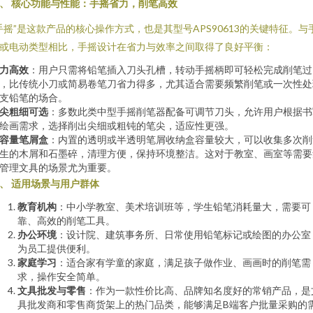
、 核心功能与性能：手摇省力，削笔高效
手摇”是这款产品的核心操作方式，也是其型号APS90613的关键特征。与
或电动类型相比，手摇设计在省力与效率之间取得了良好平衡：
力高效
：用户只需将铅笔插入刀头孔槽，转动手摇柄即可轻松完成削笔过
，比传统小刀或简易卷笔刀省力得多，尤其适合需要频繁削笔或一次性处
支铅笔的场合。
尖粗细可选
：多数此类中型手摇削笔器配备可调节刀头，允许用户根据书
绘画需求，选择削出尖细或粗钝的笔尖，适应性更强。
容量笔屑盒
：内置的透明或半透明笔屑收纳盒容量较大，可以收集多次削
生的木屑和石墨碎，清理方便，保持环境整洁。这对于教室、画室等需要
管理文具的场景尤为重要。
、 适用场景与用户群体
教育机构
：中小学教室、美术培训班等，学生铅笔消耗量大，需要可
靠、高效的削笔工具。
办公环境
：设计院、建筑事务所、日常使用铅笔标记或绘图的办公室
为员工提供便利。
家庭学习
：适合家有学童的家庭，满足孩子做作业、画画时的削笔需
求，操作安全简单。
文具批发与零售
：作为一款性价比高、品牌知名度好的常销产品，是
具批发商和零售商货架上的热门品类，能够满足B端客户批量采购的