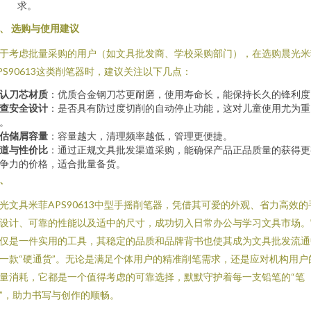
求。
、 选购与使用建议
于考虑批量采购的用户（如文具批发商、学校采购部门），在选购晨光米
PS90613这类削笔器时，建议关注以下几点：
认刀芯材质
：优质合金钢刀芯更耐磨，使用寿命长，能保持长久的锋利度
查安全设计
：是否具有防过度切削的自动停止功能，这对儿童使用尤为重
。
估储屑容量
：容量越大，清理频率越低，管理更便捷。
道与性价比
：通过正规文具批发渠道采购，能确保产品正品质量的获得更
争力的价格，适合批量备货。
、
光文具米菲APS90613中型手摇削笔器，凭借其可爱的外观、省力高效的
设计、可靠的性能以及适中的尺寸，成功切入日常办公与学习文具市场。
仅是一件实用的工具，其稳定的品质和品牌背书也使其成为文具批发流通
一款“硬通货”。无论是满足个体用户的精准削笔需求，还是应对机构用户
量消耗，它都是一个值得考虑的可靠选择，默默守护着每一支铅笔的“笔
”，助力书写与创作的顺畅。