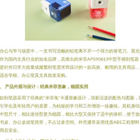
办公与学习场景中，一支书写流畅的铅笔离不开一个得力的卷笔刀。晨光
作为国内文具行业的知名品牌，其推出的米菲APS90613中型手摇削笔器
是针对日常大批量或频繁削笔需求而设计的一款高效、耐用的文具用品，
适合学校、办公室及文具批发采购。
、 产品外观与设计：经典米菲形象，稳固实用
款削笔器采用了经典的“米菲兔”卡通形象设计，清新活泼的配色与图案，
引学生及年轻用户的喜爱，为枯燥的学习和工作增添一抹趣味。其机身结
中型尺寸，相比迷你型更为稳固，相比大型又保持了适中的体积，便于放
书桌、办公桌或笔筒旁，不占过多空间。外壳通常采用优质ABS工程塑料
用且安全。